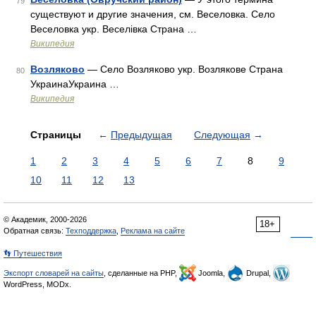
79
существуют и другие значения, см. Веселовка. Село
Веселовка укр. Веселівка Страна …
Википедия
Возляково
— Село Возляково укр. Возлякове Страна
80
УкраинаУкраина …
Википедия
Страницы
←
Предыдущая
Следующая
→
1
2
3
4
5
6
7
8
9
10
11
12
13
© Академик, 2000-2026
18+
Обратная связь:
Техподдержка
,
Реклама на сайте
👣 Путешествия
Экспорт словарей на сайты
, сделанные на PHP,
Joomla,
Drupal,
WordPress, MODx.